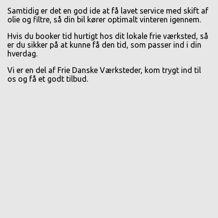
Samtidig er det en god ide at få lavet service med skift af
olie og filtre, så din bil kører optimalt vinteren igennem.
Hvis du booker tid hurtigt hos dit lokale frie værksted, så
er du sikker på at kunne få den tid, som passer ind i din
hverdag.
Vi er en del af Frie Danske Værksteder, kom trygt ind til
os og få et godt tilbud.
Skift visning:
Web
I forbindelse med klager eller tvist, henvises til
ankenævnet for biler -
www.bilklage.dk