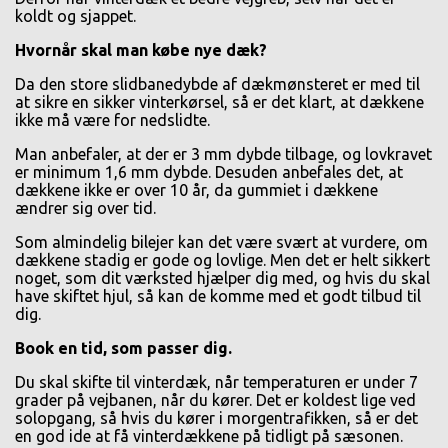
koldt og sjappet.
Hvornår skal man købe nye dæk?
Da den store slidbanedybde af dækmønsteret er med til
at sikre en sikker vinterkørsel, så er det klart, at dækkene
ikke må være for nedslidte.
Man anbefaler, at der er 3 mm dybde tilbage, og lovkravet
er minimum 1,6 mm dybde. Desuden anbefales det, at
dækkene ikke er over 10 år, da gummiet i dækkene
ændrer sig over tid.
Som almindelig bilejer kan det være svært at vurdere, om
dækkene stadig er gode og lovlige. Men det er helt sikkert
noget, som dit værksted hjælper dig med, og hvis du skal
have skiftet hjul, så kan de komme med et godt tilbud til
dig.
Book en tid, som passer dig.
Du skal skifte til vinterdæk, når temperaturen er under 7
grader på vejbanen, når du kører. Det er koldest lige ved
solopgang, så hvis du kører i morgentrafikken, så er det
en god ide at få vinterdækkene på tidligt på sæsonen.